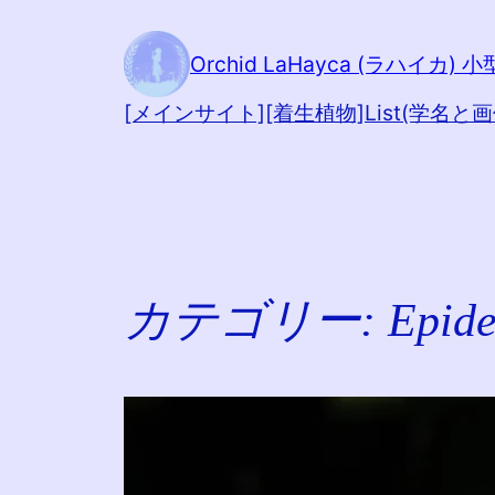
内
容
Orchid LaHayca (ラハイカ)
を
[メインサイト]
[着生植物]
List(学名と画
ス
キ
ッ
プ
カテゴリー:
Epid