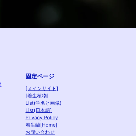
固定ページ
蘭
[メインサイト]
[着生植物]
List(学名と画像)
List(日本語)
Privacy Policy
着生蘭[Home]
お問い合わせ