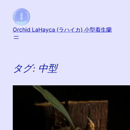
内
容
を
Orchid LaHayca (ラハイカ) 小型着生蘭
ス
キ
ッ
プ
タグ:
中型