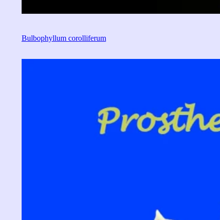
Bulbophyllum corolliferum