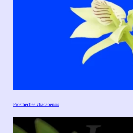
Prosthechea chacaoensis