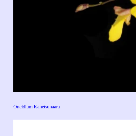
Oncidium Kanetsunaara