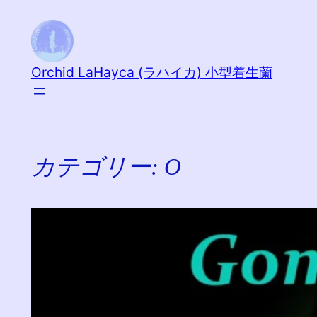
内
容
を
Orchid LaHayca (ラハイカ) 小型着生蘭
ス
キ
ッ
プ
カテゴリー:
O