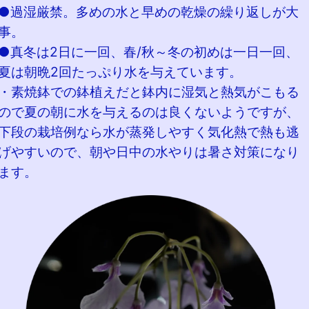
●過湿厳禁。多めの水と早めの乾燥の繰り返しが大
事。
●真冬は2日に一回、春/秋～冬の初めは一日一回、
夏は朝晩2回たっぷり水を与えています。
・素焼鉢での鉢植えだと鉢内に湿気と熱気がこもる
ので夏の朝に水を与えるのは良くないようですが、
下段の栽培例なら水が蒸発しやすく気化熱で熱も逃
げやすいので、朝や日中の水やりは暑さ対策になり
ます。