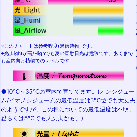
り
※このチャートは参考程度(過信禁物)です。
※光_Lightが高/Highでも夏の直射日光は危険です、あくまで
も室内向け植物でのレベルです。
●10℃～35℃の室内で育ててます。(オンシジュー
ム/イオノシジュームの最低温度は5℃位でも大丈夫
のようですが、この種についての最低温度は不明、
恐らくは5℃でも大丈夫かも。)