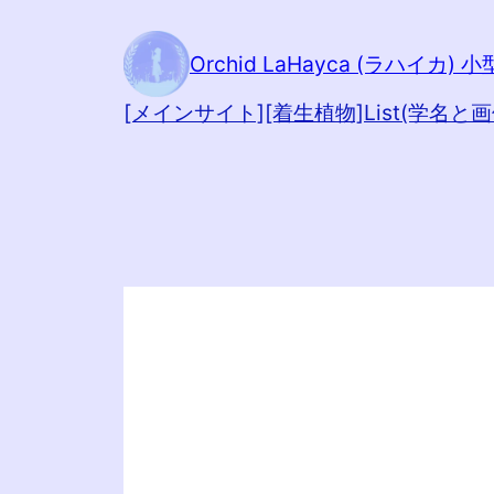
内
容
Orchid LaHayca (ラハイカ)
を
[メインサイト]
[着生植物]
List(学名と画
ス
キ
ッ
プ