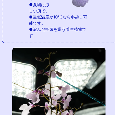
●夏場は涼
しい所で。
●最低温度が10℃なら冬越し可
能です。
●淀んだ空気を嫌う着生植物で
す。