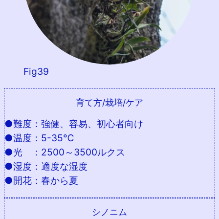
Fig39
育て方/栽培/ケア
●難度：強健、容易、初心者向け
●温度：5-35℃
●光 ：2500～3500ルクス
●湿度：適度な湿度
●開花：春から夏
シノニム