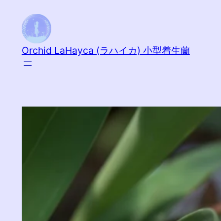
内
容
を
Orchid LaHayca (ラハイカ) 小型着生蘭
ス
キ
ッ
プ