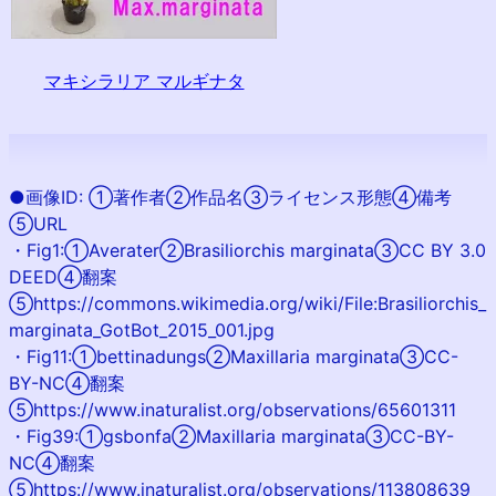
マキシラリア マルギナタ
●画像ID: ①著作者②作品名③ライセンス形態④備考
⑤URL
・Fig1:①Averater②Brasiliorchis marginata③CC BY 3.0
DEED④翻案
⑤https://commons.wikimedia.org/wiki/File:Brasiliorchis_
marginata_GotBot_2015_001.jpg
・Fig11:①bettinadungs②Maxillaria marginata③CC-
BY-NC④翻案
⑤https://www.inaturalist.org/observations/65601311
・Fig39:①gsbonfa②Maxillaria marginata③CC-BY-
NC④翻案
⑤https://www.inaturalist.org/observations/113808639