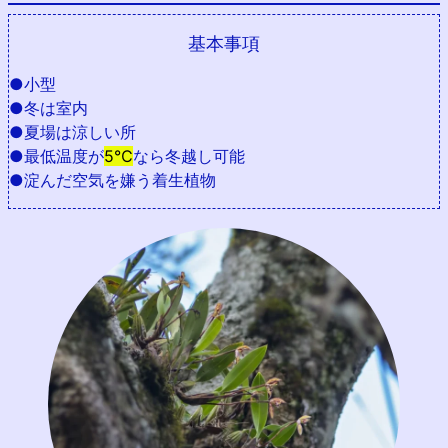
基本事項
●小型
●冬は室内
●夏場は涼しい所
●最低温度が
5℃
なら冬越し可能
●淀んだ空気を嫌う着生植物