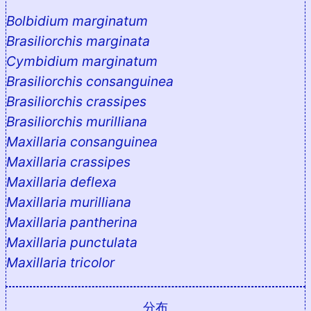
Bolbidium marginatum
Brasiliorchis marginata
Cymbidium marginatum
Brasiliorchis consanguinea
Brasiliorchis crassipes
Brasiliorchis murilliana
Maxillaria consanguinea
Maxillaria crassipes
Maxillaria deflexa
Maxillaria murilliana
Maxillaria pantherina
Maxillaria punctulata
Maxillaria tricolor
分布